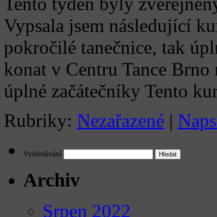
Tento týden byly zveřejněn
Vypsala jsem následující ku
pokročilé tanečnice, tak úp
konat v Centru Tance Brno n
úplné začátečníky Tento k
Rubriky:
Nezařazené
|
Naps
Vyhledávání
Archiv
Srpen 2022